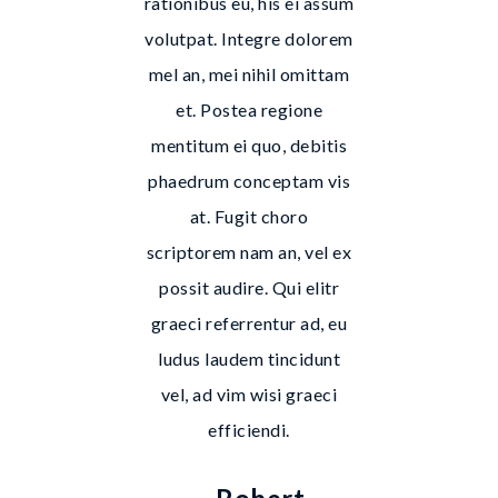
rationibus eu, his ei assum
volutpat. Integre dolorem
mel an, mei nihil omittam
et. Postea regione
mentitum ei quo, debitis
phaedrum conceptam vis
at. Fugit choro
scriptorem nam an, vel ex
possit audire. Qui elitr
graeci referrentur ad, eu
ludus laudem tincidunt
vel, ad vim wisi graeci
efficiendi.