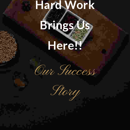
Hard Work
Brings Us
Here!!
Our Success
Story